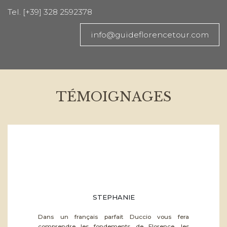
Tel. [+39] 328 2592378
info@guideflorencetour.com
TÉMOIGNAGES
STEPHANIE
Dans un français parfait Duccio vous fera
comprendre les fondements de Florence, les