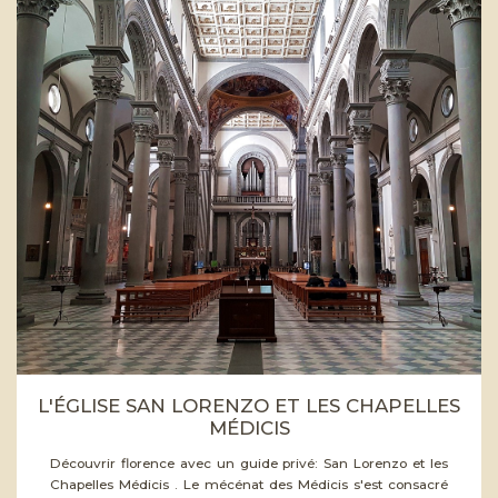
tinuer
L'ÉGLISE SAN LORENZO ET LES CHAPELLES
MÉDICIS
Découvrir florence avec un guide privé: San Lorenzo et les
Chapelles Médicis . Le mécénat des Médicis s'est consacré