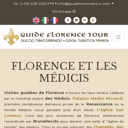
Tel. [+39] 328 2592378
info@guideflorencetour.com
Whatsapp
FLORENCE ET LES
MÉDICIS
Visites guidées de Florence
à travers les lieux rendus célèbres
des Médicis
Palazzo Medici Riccardi
par le mécénat éclairé
.
,
Renaissance
première somptueuse demeure privée de la
où la
L'église San
famille Médicis vécut pendant près d'un siècle.
Lorenzo
, l'une des plus anciennes de Florence, entièrement
Brunelleschi
reconstruite par
pour devenir une sorte d' "église de
Chapelles des
famille" des Médicis. Dans le musée adjacent des