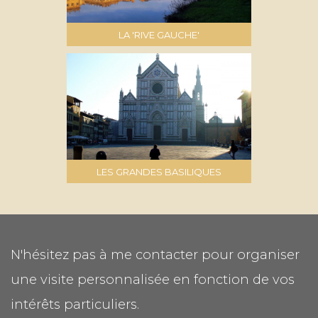
LA 'RIVE GAUCHE'
LES GRANDES BASILIQUES
N'hésitez pas à me contacter pour organiser
une visite personnalisée en fonction de vos
intérêts particuliers.