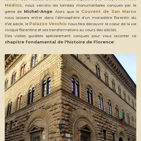
Médicis
, nous verrons les tombes monumentales conçues par le
Michel-Ange
Couvent de San Marco
génie de
. Alors que le
nous laissera entrer dans l'atmosphère d'un monastère florentin du
Palazzo Vecchio
XVe siècle, le
nous fera decouvrir le coeur de la vie
civique florentine et ses transformations au cours des siècles.
Des visites guidées spécialement conçues pour vous raconter ce
chapitre fondamental de l'histoire de Florence
!
tinuer