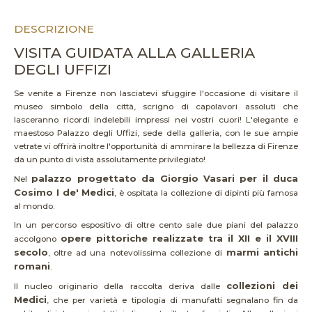
DESCRIZIONE
VISITA GUIDATA ALLA GALLERIA
DEGLI UFFIZI
Se venite a Firenze non lasciatevi sfuggire l'occasione di visitare il
museo simbolo della città, scrigno di capolavori assoluti che
lasceranno ricordi indelebili impressi nei vostri cuori! L'elegante e
maestoso Palazzo degli Uffizi, sede della galleria, con le sue ampie
vetrate vi offrirà inoltre l'opportunità di ammirare la bellezza di Firenze
da un punto di vista assolutamente privilegiato!
palazzo progettato da Giorgio Vasari per il duca
Nel
Cosimo I de' Medici
, è ospitata la collezione di dipinti più famosa
al mondo.
In un percorso espositivo di oltre cento sale due piani del palazzo
opere pittoriche realizzate tra il XII e il XVIII
accolgono
secolo
marmi antichi
, oltre ad una notevolissima collezione di
romani
.
collezioni dei
Il nucleo originario della raccolta deriva dalle
Medici
, che per varietà e tipologia di manufatti segnalano fin da