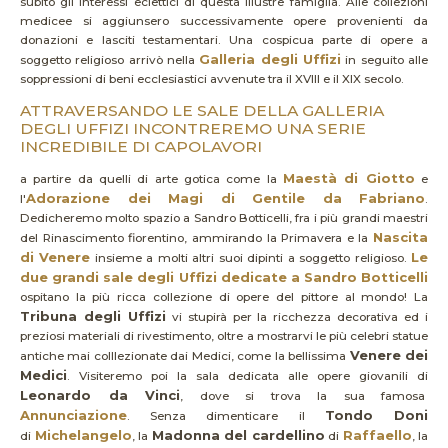
subito gli interessi eclettici di questa illustre famiglia. Alle collezioni
medicee si aggiunsero successivamente opere provenienti da
donazioni e lasciti testamentari. Una cospicua parte di opere a
Galleria degli Uffizi
soggetto religioso arrivò nella
in seguito alle
soppressioni di beni ecclesiastici avvenute tra il XVIII e il XIX secolo.
ATTRAVERSANDO LE SALE DELLA GALLERIA
DEGLI UFFIZI INCONTREREMO UNA SERIE
INCREDIBILE DI CAPOLAVORI
Maestà di Giotto
a partire da quelli di arte gotica come la
e
Adorazione dei Magi di Gentile da Fabriano
l'
.
Dedicheremo molto spazio a Sandro Botticelli, fra i più grandi maestri
Nascita
del Rinascimento fiorentino, ammirando la Primavera e la
di Venere
Le
insieme a molti altri suoi dipinti a soggetto religioso.
due grandi sale degli Uffizi dedicate a Sandro Botticelli
ospitano la più ricca collezione di opere del pittore al mondo! La
Tribuna degli Uffizi
vi stupirà per la ricchezza decorativa ed i
preziosi materiali di rivestimento, oltre a mostrarvi le più celebri statue
Venere dei
antiche mai colllezionate dai Medici, come la bellissima
Medici
. Visiteremo poi la sala dedicata alle opere giovanili di
Leonardo da Vinci
, dove si trova la sua famosa
Annunciazione
Tondo Doni
. Senza dimenticare il
Michelangelo
Madonna del cardellino
Raffaello
di
, la
di
, la