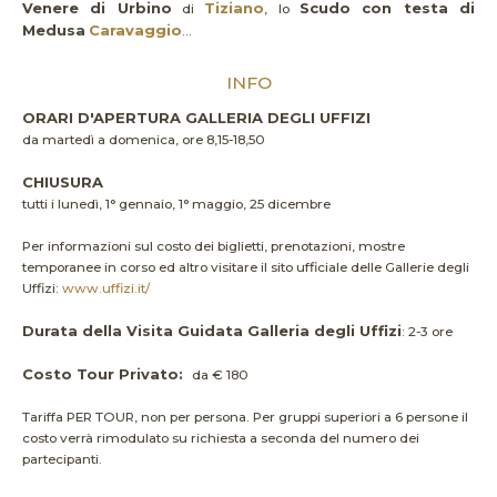
Venere di Urbino
Tiziano
Scudo con testa di
di
, lo
Medusa
Caravaggio
...
INFO
ORARI D'APERTURA GALLERIA DEGLI UFFIZI
da martedì a domenica, ore 8,15-18,50
CHIUSURA
tutti i lunedì, 1° gennaio, 1° maggio, 25 dicembre
Per informazioni sul costo dei biglietti, prenotazioni, mostre
temporanee in corso ed altro visitare il sito ufficiale delle Gallerie degli
Uffizi:
www.uffizi.it/
Durata della Visita Guidata Galleria degli Uffizi
: 2-3 ore
Costo Tour Privato:
da € 180
Tariffa PER TOUR, non per persona. Per gruppi superiori a 6 persone il
costo verrà rimodulato su richiesta a seconda del numero dei
partecipanti.