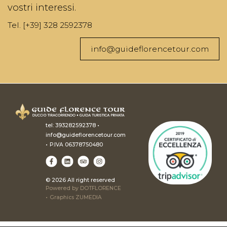
vostri interessi.
Tel. [+39] 328 2592378
info@guideflorencetour.com
•
tel:
393282592378
info@guideflorencetour.com
•
P.IVA 06378750480
© 2026 All right reserved
Powered by
DOTFLORENCE
•
Graphics ZUMEDIA